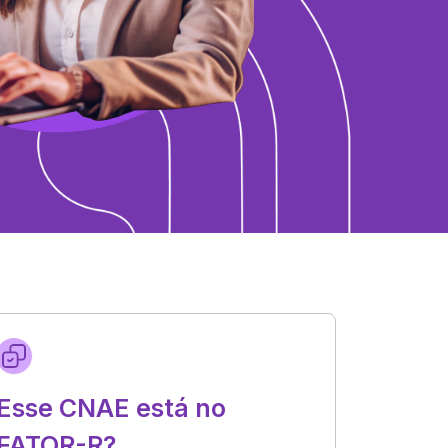
Esse CNAE está no
FATOR-R?