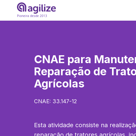
Pioneira desde 2013
CNAE para
Manute
Reparação de Trat
Agrícolas
CNAE:
33.147-12
Esta atividade consiste na realizaç
reparação de tratores agrícolas, inc