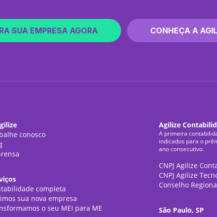
RA SUA EMPRESA AGORA
CONHEÇA A AGIL
gilize
Agilize Contabili
A primeira contabilid
balhe conosco
indicados para o prê
g
ano consecutivo.
rensa
CNPJ Agilize Cont
CNPJ Agilize Tecn
viços
Conselho Regiona
tabilidade completa
imos sua nova empresa
nsformamos o seu MEI para ME
São Paulo, SP