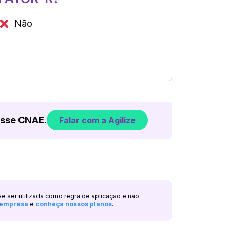
Não
esse CNAE.
Falar com a Agilize
ve ser utilizada como regra de aplicação e não
a empresa
e
conheça nossos planos
.