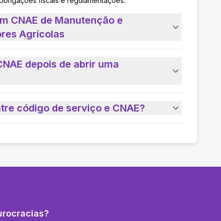
 obrigações fiscais e regulamentações.
 um CNAE de Manutenção e
res Agrícolas
CNAE depois de abrir uma
ntre código de serviço e CNAE?
urocracias?