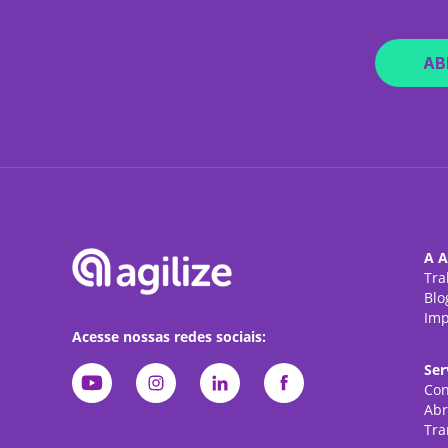
AB
A A
Tra
Blo
Imp
Acesse nossas redes sociais:
Ser
Con
Abr
Tra