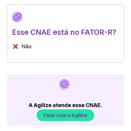
Esse CNAE está no FATOR-R?
Não
A Agilize atende esse CNAE.
Falar com a Agilize