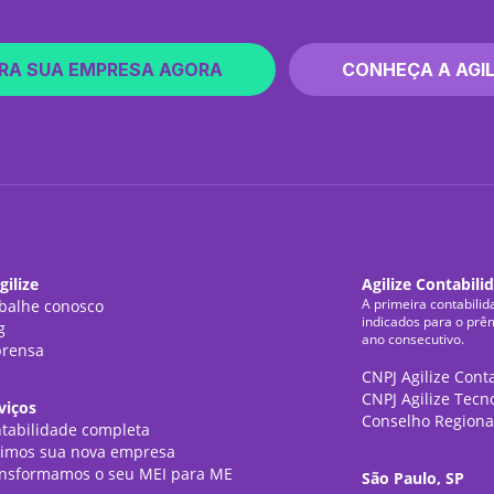
RA SUA EMPRESA AGORA
CONHEÇA A AGIL
gilize
Agilize Contabili
A primeira contabilid
balhe conosco
indicados para o prê
g
ano consecutivo.
rensa
CNPJ Agilize Cont
CNPJ Agilize Tecn
viços
Conselho Regiona
tabilidade completa
imos sua nova empresa
nsformamos o seu MEI para ME
São Paulo, SP