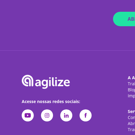
AB
A A
Tra
Blo
Imp
Acesse nossas redes sociais:
Ser
Con
Abr
Tra