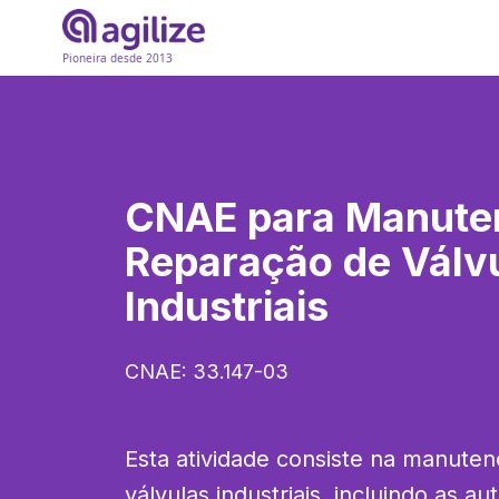
Pioneira desde 2013
CNAE para
Manute
Reparação de Válv
Industriais
CNAE:
33.147-03
Esta atividade consiste na manuten
válvulas industriais, incluindo as au