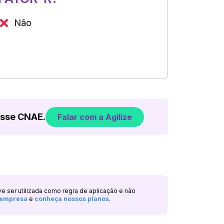
Não
esse CNAE.
Falar com a Agilize
ve ser utilizada como regra de aplicação e não
a empresa
e
conheça nossos planos
.