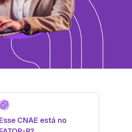
Esse CNAE está no
FATOR-R?