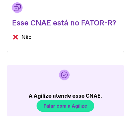
Esse CNAE está no FATOR-R?
Não
A Agilize atende esse CNAE.
Falar com a Agilize