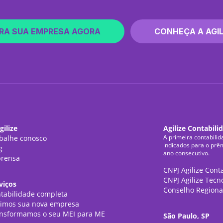
RA SUA EMPRESA AGORA
CONHEÇA A AGIL
gilize
Agilize Contabili
A primeira contabilid
balhe conosco
indicados para o prê
g
ano consecutivo.
rensa
CNPJ Agilize Cont
CNPJ Agilize Tecn
viços
Conselho Regiona
tabilidade completa
imos sua nova empresa
nsformamos o seu MEI para ME
São Paulo, SP