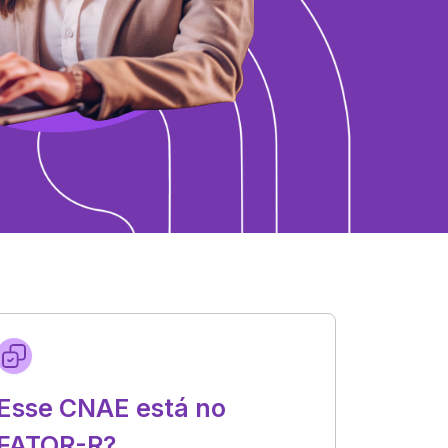
Esse CNAE está no
FATOR-R?