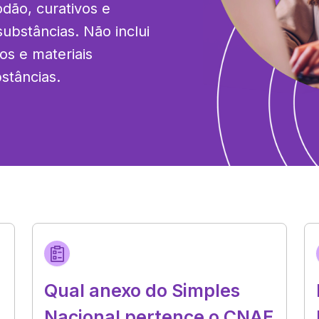
dão, curativos e 
bstâncias. Não inclui 
s e materiais 
stâncias.
Qual anexo do Simples
Nacional pertence o CNAE