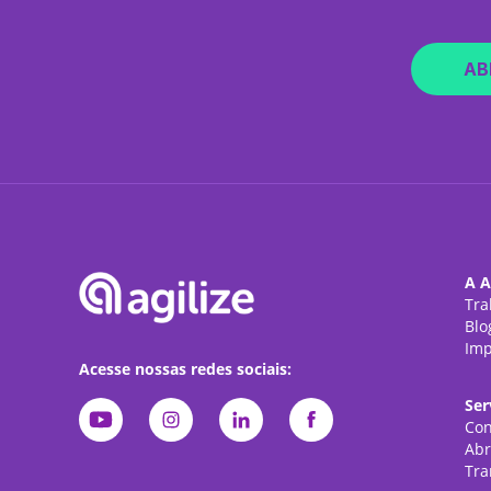
AB
A A
Tra
Blo
Imp
Acesse nossas redes sociais:
Ser
Con
Abr
Tra