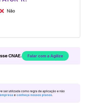
Não
esse CNAE.
Falar com a Agilize
ve ser utilizada como regra de aplicação e não
a empresa
e
conheça nossos planos
.