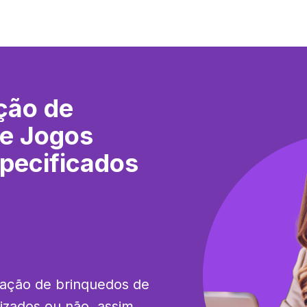
ção de
 e Jogos
pecificados
cação de brinquedos de 
izados ou não, assim 