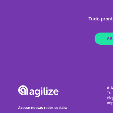
Tudo pront
AB
A A
Tra
Blo
Imp
Acesse nossas redes sociais: