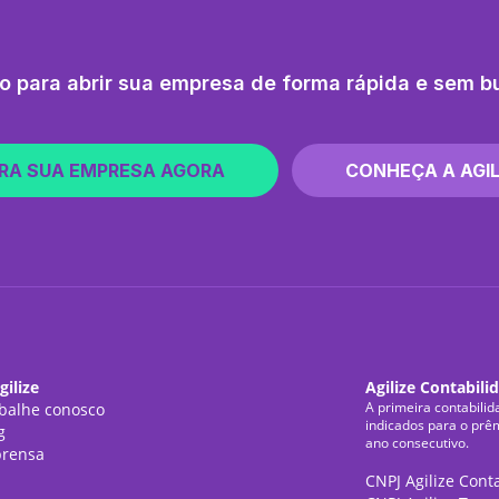
o para abrir sua empresa de forma rápida e sem b
RA SUA EMPRESA AGORA
CONHEÇA A AGIL
gilize
Agilize Contabili
A primeira contabilid
balhe conosco
indicados para o prê
g
ano consecutivo.
rensa
CNPJ Agilize Cont