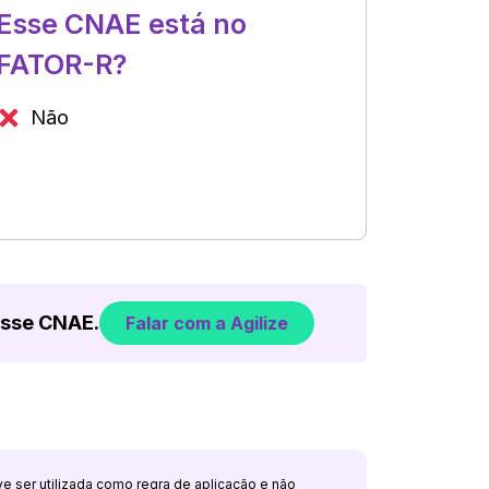
Esse CNAE está no
FATOR-R?
Não
esse CNAE.
Falar com a Agilize
ve ser utilizada como regra de aplicação e não