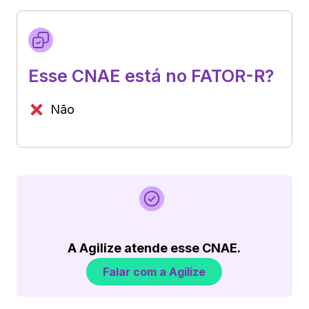
Esse CNAE está no FATOR-R?
Não
A Agilize atende esse CNAE.
Falar com a Agilize