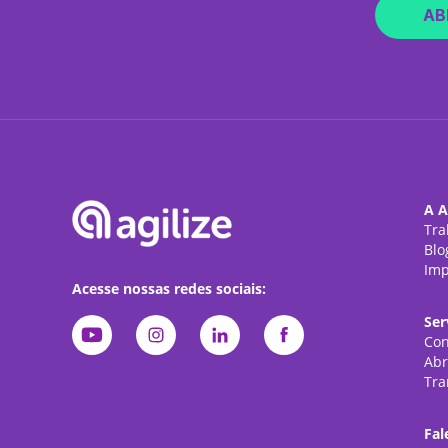
AB
A A
Tra
Blo
Imp
Acesse nossas redes sociais:
Ser
Con
Abr
Tra
Fal