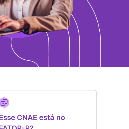
Esse CNAE está no
FATOR-R?