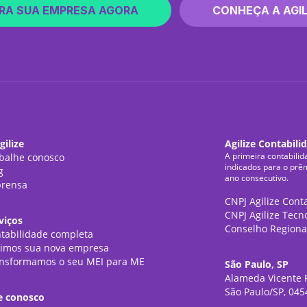
RA SUA EMPRESA AGORA
CONHEÇA A AGIL
gilize
Agilize Contabili
A primeira contabilid
balhe conosco
indicados para o prê
g
ano consecutivo.
rensa
CNPJ Agilize Cont
CNPJ Agilize Tecn
viços
Conselho Regiona
tabilidade completa
imos sua nova empresa
nsformamos o seu MEI para ME
São Paulo, SP
Alameda Vicente P
São Paulo/SP, 045
e conosco