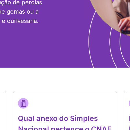
ção de pérolas 
de gemas ou a 
 e ourivesaria.
Qual anexo do Simples
Nacional pertence o CNAE