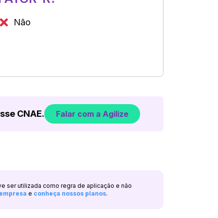
Não
esse CNAE.
Falar com a Agilize
ve ser utilizada como regra de aplicação e não
a empresa
e
conheça nossos planos
.