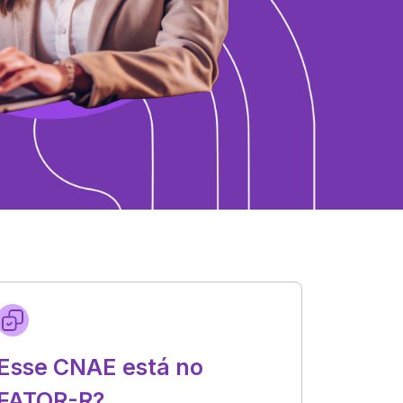
Esse CNAE está no
FATOR-R?