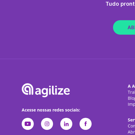
Tudo pront
AB
A A
Tra
Blo
Imp
Acesse nossas redes sociais:
Ser
Con
Abr