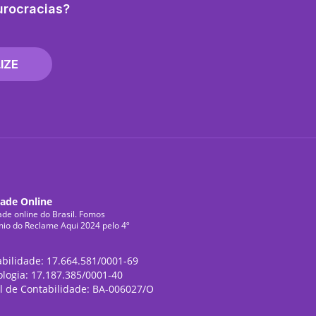
urocracias?
IZE
dade Online
ade online do Brasil. Fomos
mio do Reclame Aqui 2024 pelo 4º
abilidade: 17.664.581/0001-69
ologia: 17.187.385/0001-40
l de Contabilidade: BA-006027/O