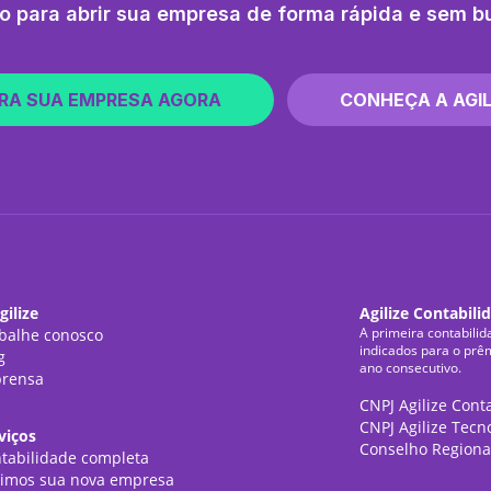
o para abrir sua empresa de forma rápida e sem b
RA SUA EMPRESA AGORA
CONHEÇA A AGIL
gilize
Agilize Contabili
A primeira contabilid
balhe conosco
indicados para o prê
g
ano consecutivo.
rensa
CNPJ Agilize Cont
CNPJ Agilize Tecn
viços
Conselho Regiona
tabilidade completa
imos sua nova empresa