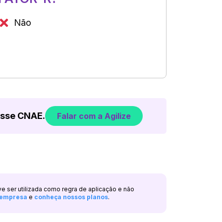
Não
esse CNAE.
Falar com a Agilize
ve ser utilizada como regra de aplicação e não
a empresa
e
conheça nossos planos
.