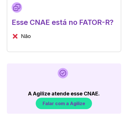
Esse CNAE está no FATOR-R?
Não
A Agilize atende esse CNAE.
Falar com a Agilize