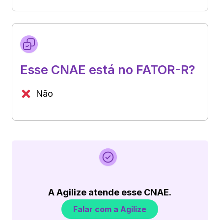
Esse CNAE está no FATOR-R?
Não
A Agilize atende esse CNAE.
Falar com a Agilize