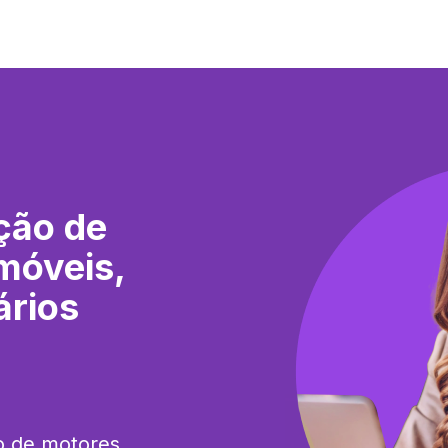
ção de
móveis,
ários
o de motores 