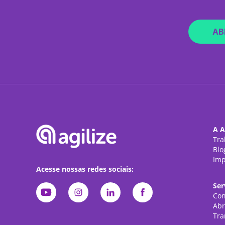
AB
A A
Tra
Blo
Imp
Acesse nossas redes sociais:
Ser
Con
Abr
Tra