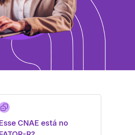
Esse CNAE está no
FATOR-R?