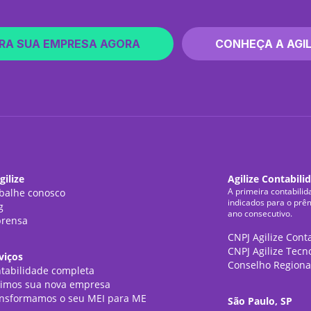
RA SUA EMPRESA AGORA
CONHEÇA A AGIL
gilize
Agilize Contabili
A primeira contabilid
balhe conosco
indicados para o prê
g
ano consecutivo.
rensa
CNPJ Agilize Cont
CNPJ Agilize Tecn
viços
Conselho Regiona
tabilidade completa
imos sua nova empresa
nsformamos o seu MEI para ME
São Paulo, SP