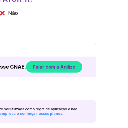
Não
esse CNAE.
Falar com a Agilize
ve ser utilizada como regra de aplicação e não
a empresa
e
conheça nossos planos
.