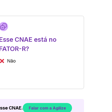
Esse CNAE está no
FATOR-R?
Não
esse CNAE.
Falar com a Agilize