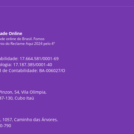
dade Online
ade online do Brasil. Fomos
mio do Reclame Aqui 2024 pelo 4º
abilidade: 17.664.581/0001-69
ologia: 17.187.385/0001-40
l de Contabilidade: BA-006027/O
inzon, 54, Vila Olímpia,
47-130, Cubo Itaú
, 1057, Caminho das Árvores,
20-790