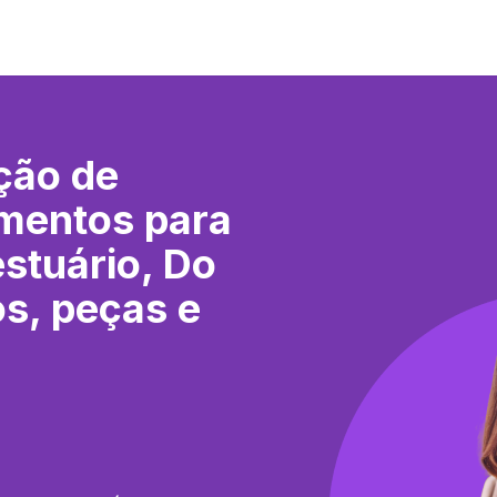
ção de
mentos para
estuário, Do
s, peças e