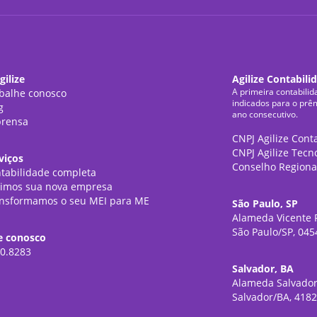
gilize
Agilize Contabili
A primeira contabilid
balhe conosco
indicados para o prê
g
ano consecutivo.
rensa
CNPJ Agilize Cont
CNPJ Agilize Tecn
viços
Conselho Regiona
tabilidade completa
imos sua nova empresa
nsformamos o seu MEI para ME
São Paulo, SP
Alameda Vicente P
São Paulo/SP, 045
e conosco
0.8283
Salvador, BA
Alameda Salvador
Salvador/BA, 418