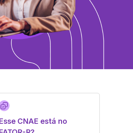
Esse CNAE está no
FATOR-R?