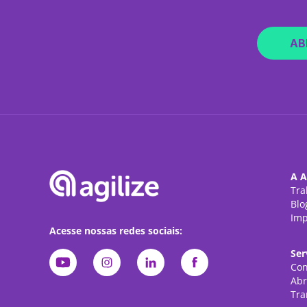
AB
A A
Tra
Blo
Imp
Acesse nossas redes sociais:
Ser
Con
Abr
Tra