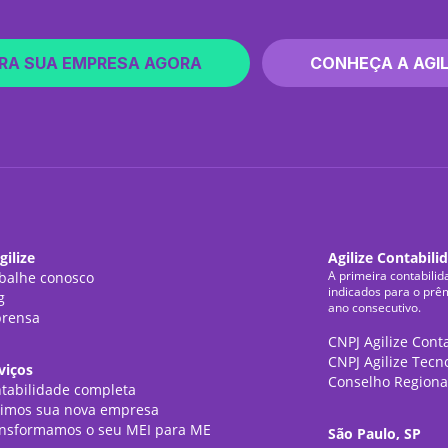
RA SUA EMPRESA AGORA
CONHEÇA A AGIL
gilize
Agilize Contabili
A primeira contabilid
balhe conosco
indicados para o prê
g
ano consecutivo.
rensa
CNPJ Agilize Cont
CNPJ Agilize Tecn
viços
Conselho Regiona
tabilidade completa
imos sua nova empresa
nsformamos o seu MEI para ME
São Paulo, SP