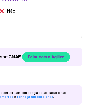
Não
esse CNAE.
Falar com a Agilize
ve ser utilizada como regra de aplicação e não
a empresa
e
conheça nossos planos
.