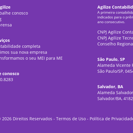
gilize
Agilize Contabili
A primeira contabilid
balhe conosco
indicados para o prê
g
ano consecutivo.
rensa
CNPJ Agilize Cont
CNPJ Agilize Tecn
viços
Conselho Regiona
tabilidade completa
imos sua nova empresa
nsformamos o seu MEI para ME
São Paulo, SP
Alameda Vicente P
São Paulo/SP, 045
e conosco
0.8283
Salvador, BA
Alameda Salvador
Salvador/BA, 418
©
2026
Direitos Reservados -
Termos de Uso
-
Política de Privacidad