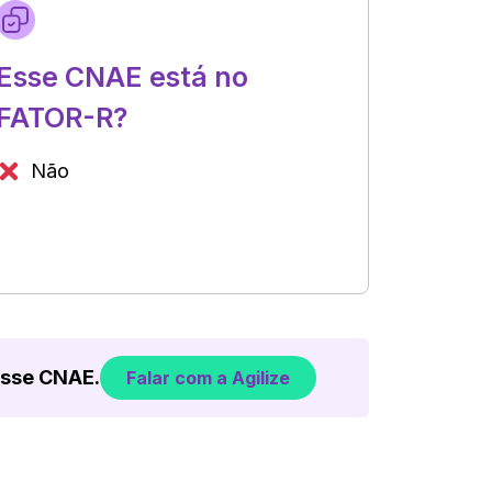
Esse CNAE está no
FATOR-R?
Não
esse CNAE.
Falar com a Agilize