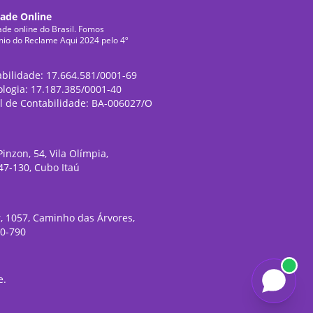
dade Online
ade online do Brasil. Fomos
mio do Reclame Aqui 2024 pelo 4º
abilidade: 17.664.581/0001-69
ologia: 17.187.385/0001-40
l de Contabilidade: BA-006027/O
inzon, 54, Vila Olímpia,
47-130, Cubo Itaú
, 1057, Caminho das Árvores,
20-790
e
.