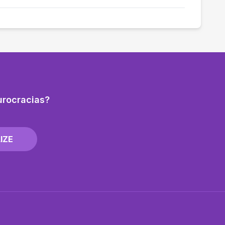
urocracias?
IZE