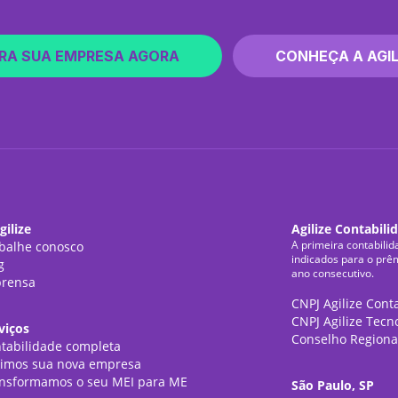
RA SUA EMPRESA AGORA
CONHEÇA A AGIL
gilize
Agilize Contabili
A primeira contabilid
balhe conosco
indicados para o prê
g
ano consecutivo.
rensa
CNPJ Agilize Cont
CNPJ Agilize Tecn
viços
Conselho Regiona
tabilidade completa
imos sua nova empresa
nsformamos o seu MEI para ME
São Paulo, SP