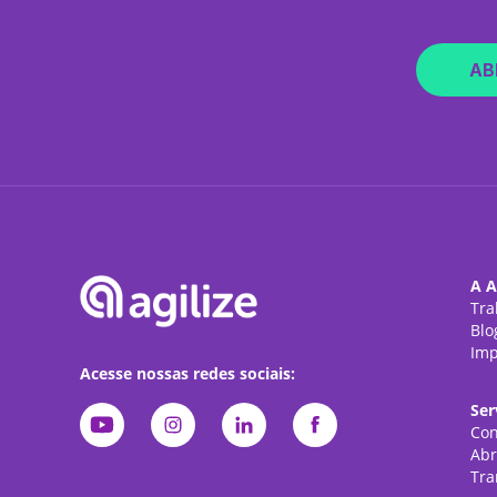
AB
A A
Tra
Blo
Imp
Acesse nossas redes sociais:
Ser
Con
Abr
Tra