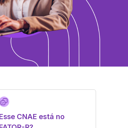
Esse CNAE está no
FATOR-R?