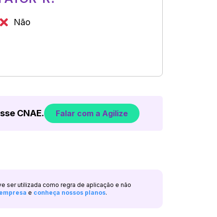
Não
esse CNAE.
Falar com a Agilize
ve ser utilizada como regra de aplicação e não
a empresa
e
conheça nossos planos
.