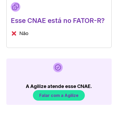
Esse CNAE está no FATOR-R?
Não
A Agilize atende esse CNAE.
Falar com a Agilize