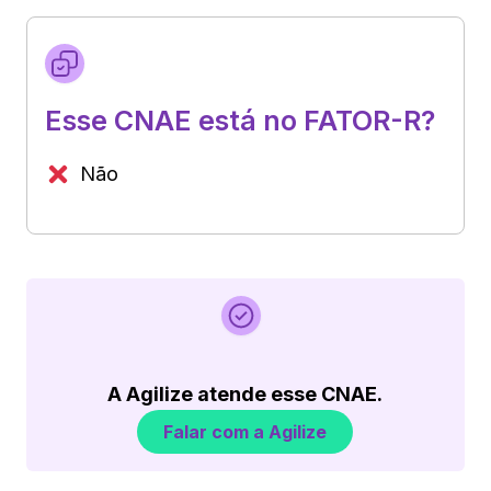
Esse CNAE está no FATOR-R?
Não
A Agilize atende esse CNAE.
Falar com a Agilize