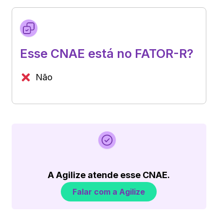
Esse CNAE está no FATOR-R?
Não
A Agilize atende esse CNAE.
Falar com a Agilize