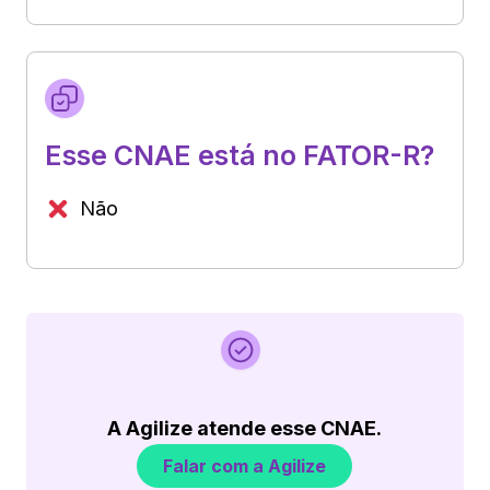
Esse CNAE está no FATOR-R?
Não
A Agilize atende esse CNAE.
Falar com a Agilize