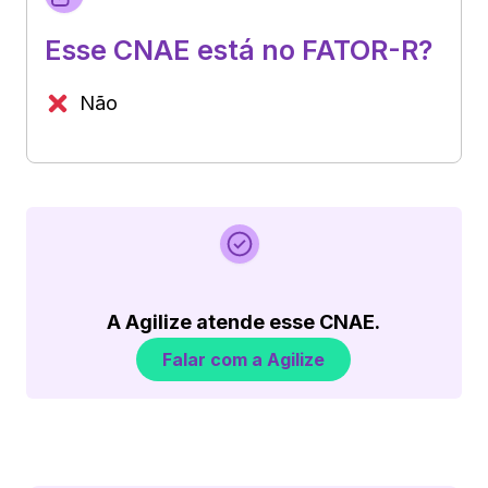
Esse CNAE está no FATOR-R?
Não
A Agilize atende esse CNAE.
Falar com a Agilize