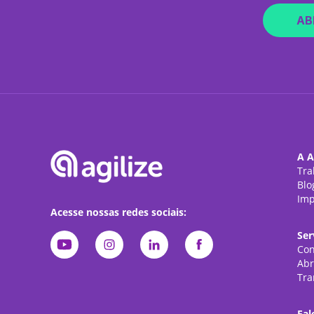
AB
A A
Tra
Blo
Imp
Acesse nossas redes sociais:
Ser
Con
Abr
Tra
Fal