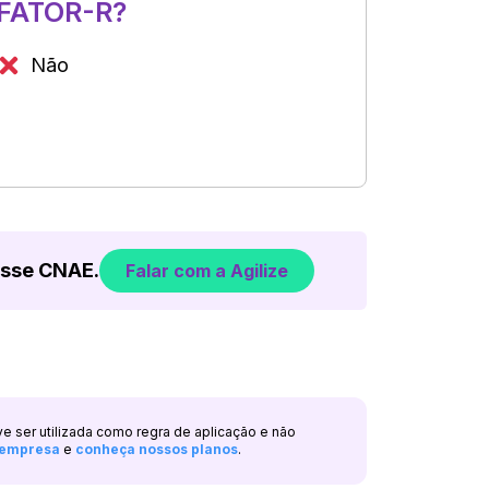
FATOR-R?
Não
esse CNAE.
Falar com a Agilize
ve ser utilizada como regra de aplicação e não
a empresa
e
conheça nossos planos
.