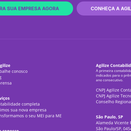
RA SUA EMPRESA AGORA
CONHEÇA A AGIL
gilize
Agilize Contabili
A primeira contabilid
balhe conosco
indicados para o prê
g
ano consecutivo.
rensa
CNPJ Agilize Cont
CNPJ Agilize Tecn
viços
Conselho Regiona
tabilidade completa
imos sua nova empresa
nsformamos o seu MEI para ME
São Paulo, SP
Alameda Vicente P
São Paulo/SP, 045
e conosco