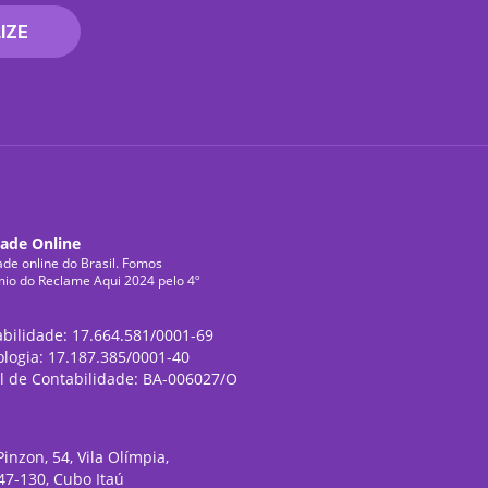
IZE
dade Online
ade online do Brasil. Fomos
mio do Reclame Aqui 2024 pelo 4º
abilidade: 17.664.581/0001-69
ologia: 17.187.385/0001-40
l de Contabilidade: BA-006027/O
inzon, 54, Vila Olímpia,
47-130, Cubo Itaú