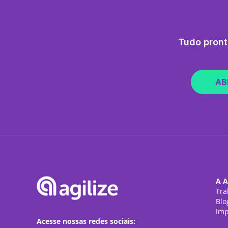
Tudo pront
AB
A A
Tra
Blo
Imp
Acesse nossas redes sociais: