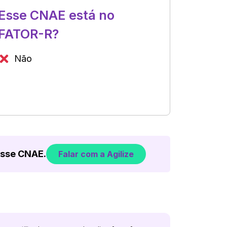
Esse CNAE está no
FATOR-R?
Não
esse CNAE.
Falar com a Agilize