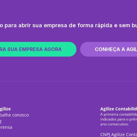
o para abrir sua empresa de forma rápida e sem b
RA SUA EMPRESA AGORA
CONHEÇA A AGIL
gilize
Agilize Contabili
A primeira contabilid
balhe conosco
indicados para o prê
g
ano consecutivo.
rensa
CNPJ Agilize Cont