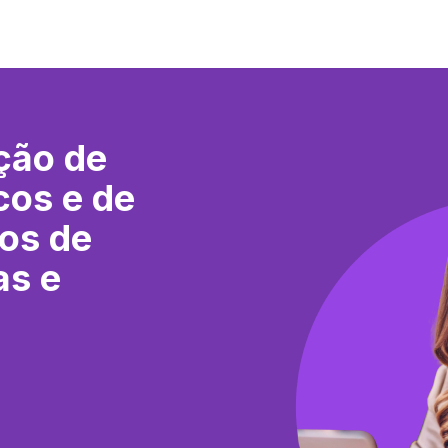
ção de
cos e de
os de
as e