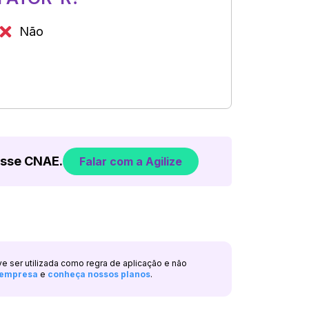
Não
esse CNAE.
Falar com a Agilize
ve ser utilizada como regra de aplicação e não
a empresa
e
conheça nossos planos
.