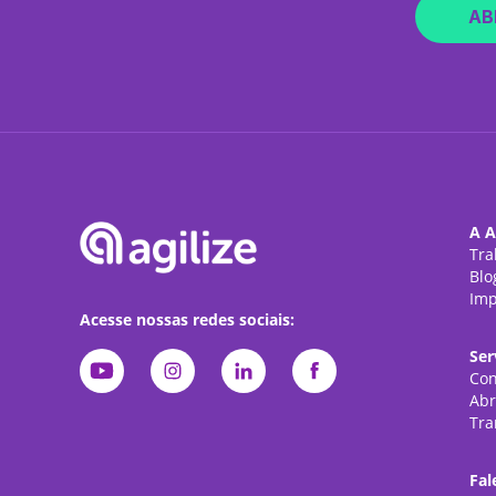
AB
A A
Tra
Blo
Imp
Acesse nossas redes sociais:
Ser
Con
Abr
Tra
Fal