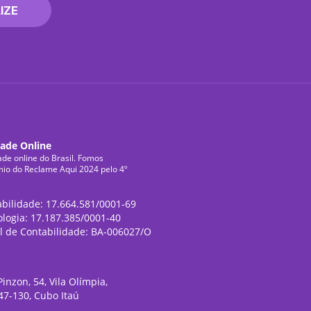
IZE
dade Online
ade online do Brasil. Fomos
mio do Reclame Aqui 2024 pelo 4º
abilidade: 17.664.581/0001-69
ologia: 17.187.385/0001-40
l de Contabilidade: BA-006027/O
inzon, 54, Vila Olímpia,
47-130, Cubo Itaú