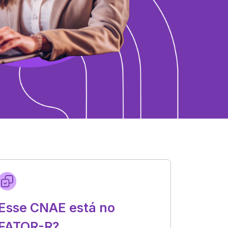
Esse CNAE está no
FATOR-R?