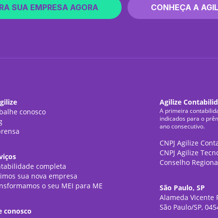
RA SUA EMPRESA AGORA
CONHEÇA A AGIL
gilize
Agilize Contabili
A primeira contabilid
balhe conosco
indicados para o prê
g
ano consecutivo.
rensa
CNPJ Agilize Cont
CNPJ Agilize Tecn
viços
Conselho Regiona
tabilidade completa
imos sua nova empresa
nsformamos o seu MEI para ME
São Paulo, SP
Alameda Vicente P
São Paulo/SP, 045
e conosco