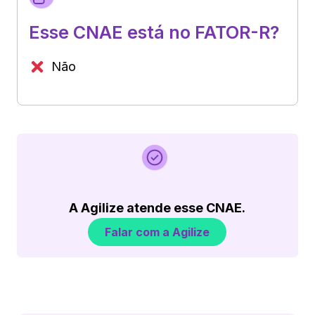
Esse CNAE está no FATOR-R?
Não
A Agilize atende esse CNAE.
Falar com a Agilize