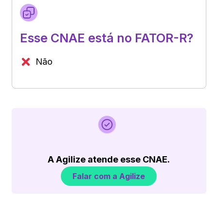
Esse CNAE está no FATOR-R?
Não
A Agilize atende esse CNAE.
Falar com a Agilize