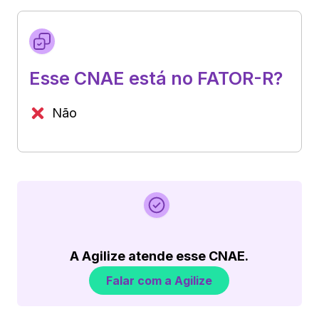
Esse CNAE está no FATOR-R?
Não
A Agilize atende esse CNAE.
Falar com a Agilize