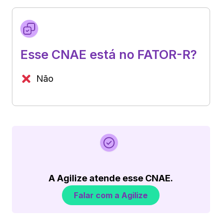
Esse CNAE está no FATOR-R?
Não
A Agilize atende esse CNAE.
Falar com a Agilize