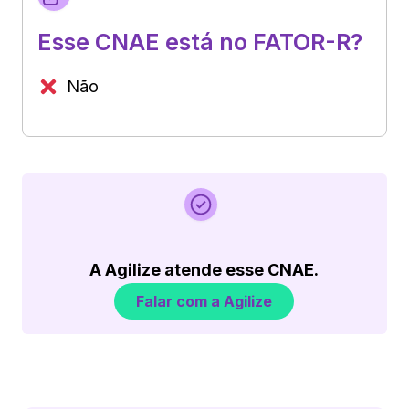
Esse CNAE está no FATOR-R?
Não
A Agilize atende esse CNAE.
Falar com a Agilize