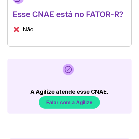
Esse CNAE está no FATOR-R?
Não
A Agilize atende esse CNAE.
Falar com a Agilize