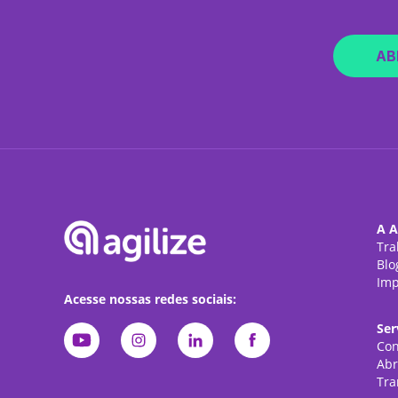
AB
A A
Tra
Blo
Imp
Acesse nossas redes sociais:
Ser
Con
Abr
Tra