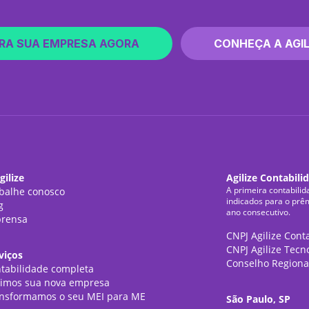
RA SUA EMPRESA AGORA
CONHEÇA A AGIL
gilize
Agilize Contabili
A primeira contabilid
balhe conosco
indicados para o prê
g
ano consecutivo.
rensa
CNPJ Agilize Cont
CNPJ Agilize Tecn
viços
Conselho Regiona
tabilidade completa
imos sua nova empresa
nsformamos o seu MEI para ME
São Paulo, SP