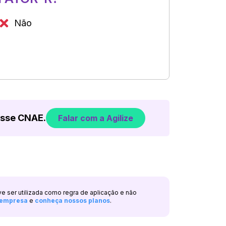
Não
esse CNAE.
Falar com a Agilize
ve ser utilizada como regra de aplicação e não
a empresa
e
conheça nossos planos
.