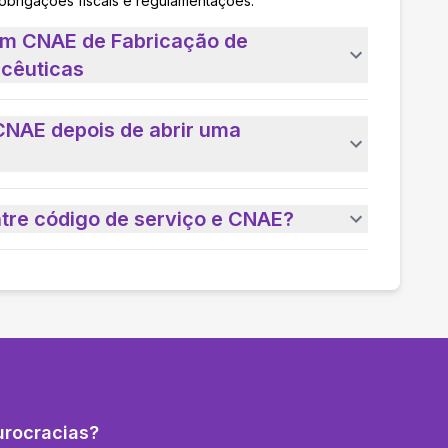
 obrigações fiscais e regulamentações.
um CNAE de Fabricação de
cêuticas
CNAE depois de abrir uma
ntre código de serviço e CNAE?
urocracias?