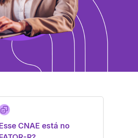
Esse CNAE está no
FATOR-R?