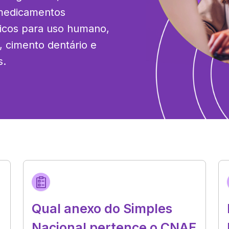
 medicamentos 
picos para uso humano, 
 cimento dentário e 
s.
Qual anexo do Simples
Nacional pertence o CNAE