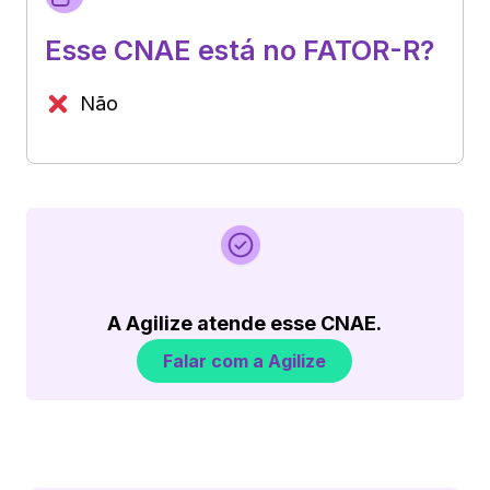
Esse CNAE está no FATOR-R?
Não
A Agilize atende esse CNAE.
Falar com a Agilize