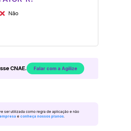
Não
esse CNAE.
Falar com a Agilize
ve ser utilizada como regra de aplicação e não
a empresa
e
conheça nossos planos
.