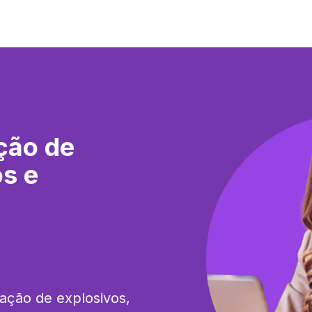
ção de
os e
ação de explosivos, 