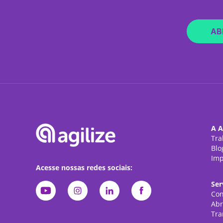
AB
A A
Tra
Blo
Imp
Acesse nossas redes sociais:
Ser
Con
Abr
Tra