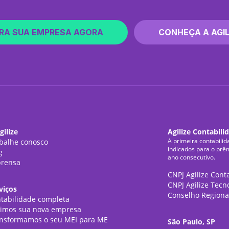
RA SUA EMPRESA AGORA
CONHEÇA A AGIL
gilize
Agilize Contabili
A primeira contabilid
balhe conosco
indicados para o prê
g
ano consecutivo.
rensa
CNPJ Agilize Cont
CNPJ Agilize Tecn
viços
Conselho Regiona
tabilidade completa
imos sua nova empresa
nsformamos o seu MEI para ME
São Paulo, SP