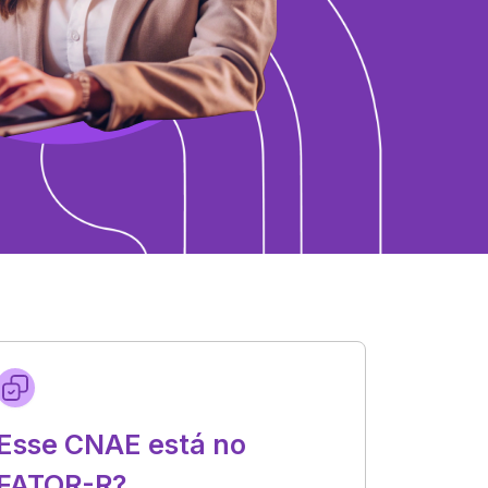
Esse CNAE está no
FATOR-R?