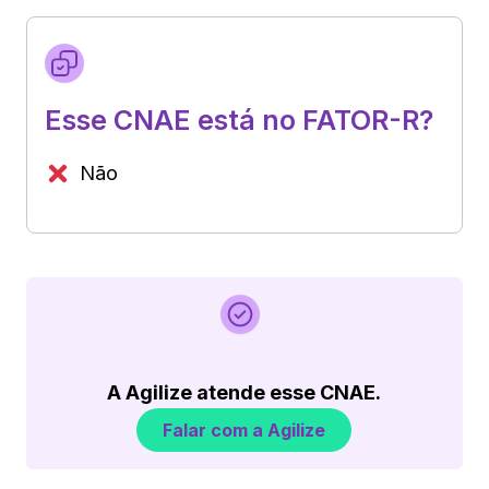
Esse CNAE está no FATOR-R?
Não
A Agilize atende esse CNAE.
Falar com a Agilize