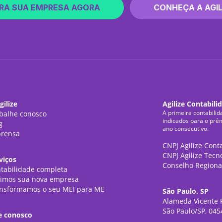
RA SUA EMPRESA AGORA
CONHEÇA A AGIL
gilize
Agilize Contabili
A primeira contabilid
balhe conosco
indicados para o prê
g
ano consecutivo.
rensa
CNPJ Agilize Cont
CNPJ Agilize Tecn
viços
Conselho Regiona
tabilidade completa
imos sua nova empresa
nsformamos o seu MEI para ME
São Paulo, SP
Alameda Vicente P
São Paulo/SP, 045
e conosco