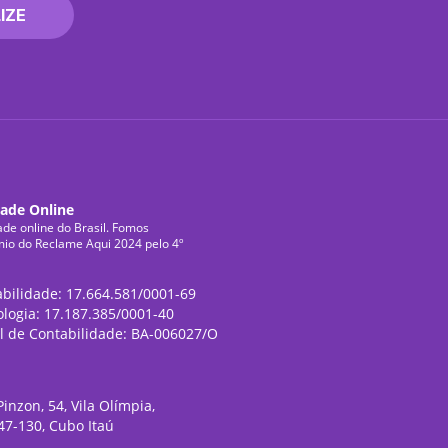
IZE
dade Online
ade online do Brasil. Fomos
mio do Reclame Aqui 2024 pelo 4º
abilidade: 17.664.581/0001-69
ologia: 17.187.385/0001-40
l de Contabilidade: BA-006027/O
inzon, 54, Vila Olímpia,
47-130, Cubo Itaú