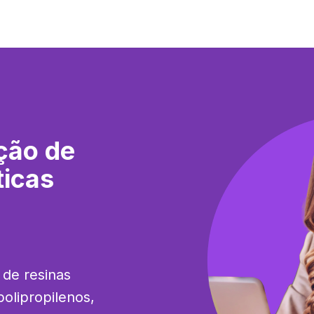
ção de
ticas
de resinas 
olipropilenos, 