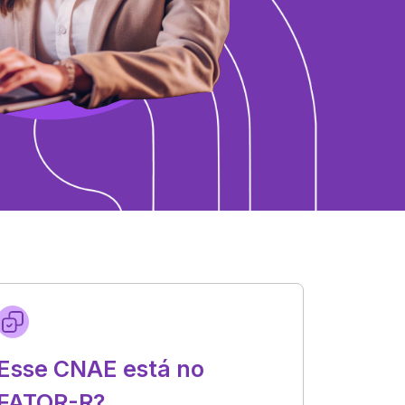
Esse CNAE está no
FATOR-R?