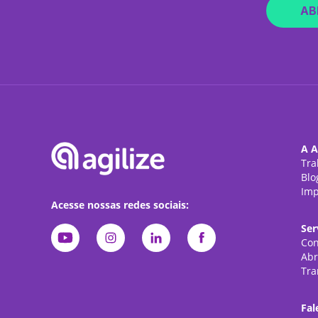
AB
A A
Tra
Blo
Imp
Acesse nossas redes sociais:
Ser
Con
Abr
Tra
Fal