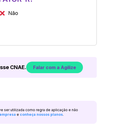
Não
esse CNAE.
Falar com a Agilize
ve ser utilizada como regra de aplicação e não
a empresa
e
conheça nossos planos
.