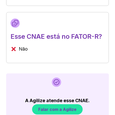
Esse CNAE está no FATOR-R?
Não
A Agilize atende esse CNAE.
Falar com a Agilize