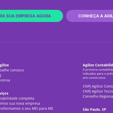
RA SUA EMPRESA AGORA
CONHEÇA A AGIL
gilize
Agilize Contabili
A primeira contabilid
balhe conosco
indicados para o prê
g
ano consecutivo.
rensa
CNPJ Agilize Cont
CNPJ Agilize Tecn
viços
Conselho Regiona
tabilidade completa
imos sua nova empresa
nsformamos o seu MEI para ME
São Paulo, SP