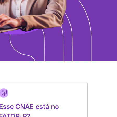
Esse CNAE está no
FATOR-R?