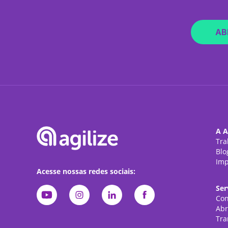
AB
A A
Tra
Blo
Imp
Acesse nossas redes sociais:
Ser
Con
Abr
Tra