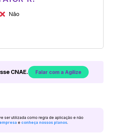
Não
esse CNAE.
Falar com a Agilize
ve ser utilizada como regra de aplicação e não
a empresa
e
conheça nossos planos
.