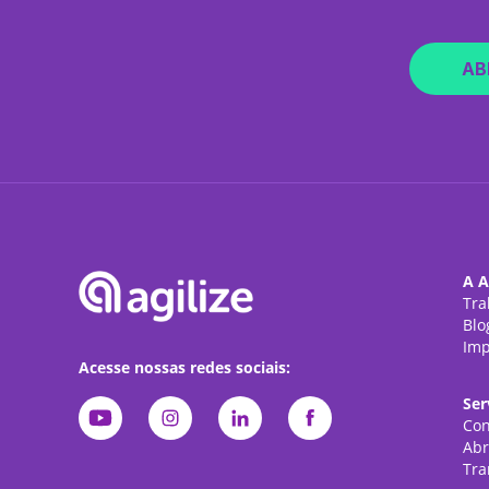
AB
A A
Tra
Blo
Imp
Acesse nossas redes sociais:
Ser
Con
Abr
Tra