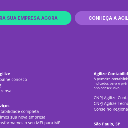
RA SUA EMPRESA AGORA
CONHEÇA A AGIL
gilize
Agilize Contabili
A primeira contabilid
balhe conosco
indicados para o prê
g
ano consecutivo.
rensa
CNPJ Agilize Cont
CNPJ Agilize Tecn
viços
Conselho Regiona
tabilidade completa
imos sua nova empresa
nsformamos o seu MEI para ME
São Paulo, SP