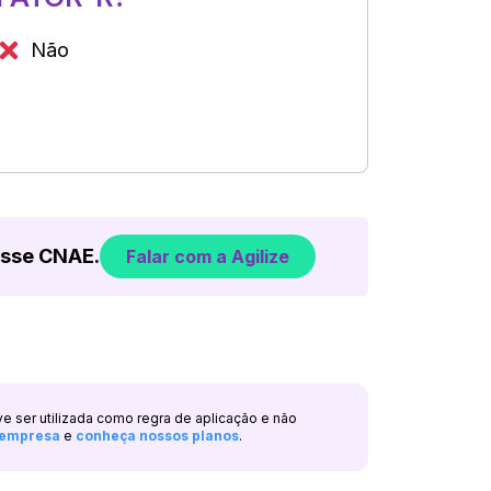
Não
esse CNAE.
Falar com a Agilize
ve ser utilizada como regra de aplicação e não
a empresa
e
conheça nossos planos
.