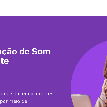
ução de Som
te
o de som em diferentes 
 por meio de 