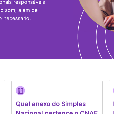
onais responsáveis 
do som, além de 
 necessário.
Qual anexo do Simples
Nacional pertence o CNAE