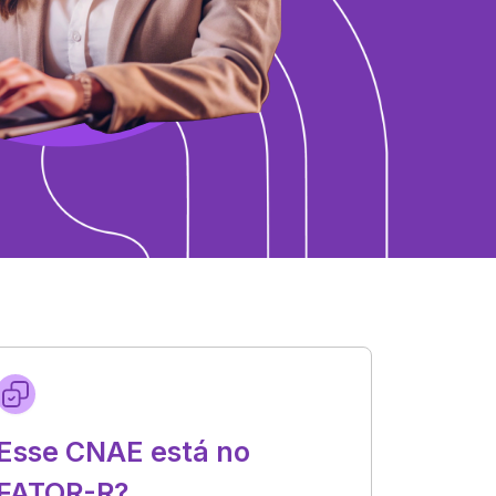
Esse CNAE está no
FATOR-R?