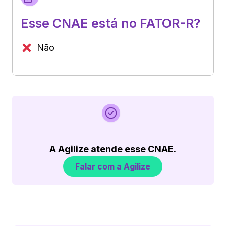
Esse CNAE está no FATOR-R?
Não
A Agilize atende esse CNAE.
Falar com a Agilize