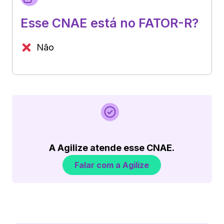
Esse CNAE está no FATOR-R?
Não
A Agilize atende esse CNAE.
Falar com a Agilize