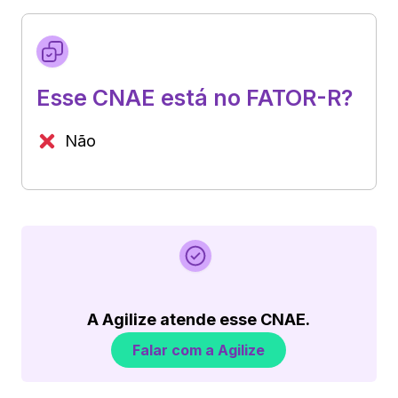
Esse CNAE está no FATOR-R?
Não
A Agilize atende esse CNAE.
Falar com a Agilize