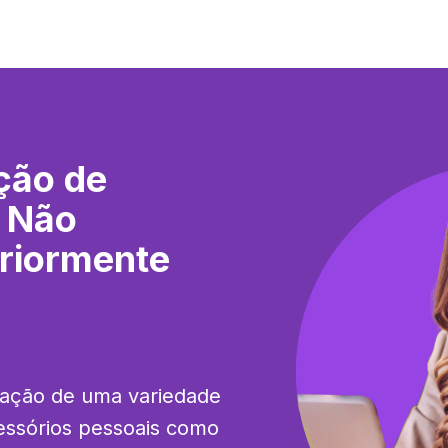
ção de
o Não
eriormente
cação de uma variedade 
essórios pessoais como 