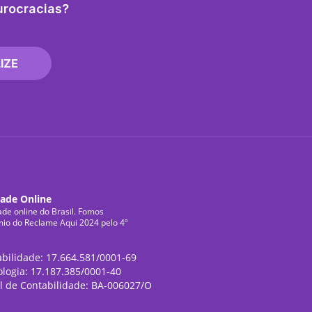
urocracias?
IZE
dade Online
ade online do Brasil. Fomos
mio do Reclame Aqui 2024 pelo 4º
abilidade: 17.664.581/0001-69
ologia: 17.187.385/0001-40
l de Contabilidade: BA-006027/O