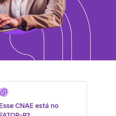
Esse CNAE está no
FATOR-R?