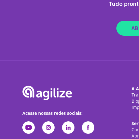
Tudo pront
AB
A A
Tra
Blo
Imp
Acesse nossas redes sociais:
Ser
Con
Abr