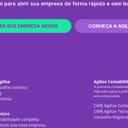
o para abrir sua empresa de forma rápida e sem b
RA SUA EMPRESA AGORA
CONHEÇA A AGIL
gilize
Agilize Contabili
A primeira contabilid
balhe conosco
indicados para o prê
g
ano consecutivo.
rensa
CNPJ Agilize Cont
CNPJ Agilize Tecn
viços
Conselho Regiona
tabilidade completa
imos sua nova empresa