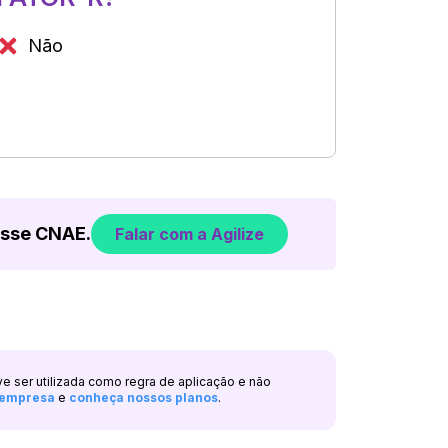
Não
esse CNAE.
Falar com a Agilize
ve ser utilizada como regra de aplicação e não
a empresa
e
conheça nossos planos
.