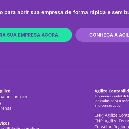
o para abrir sua empresa de forma rápida e sem b
RA SUA EMPRESA AGORA
CONHEÇA A AGIL
gilize
Agilize Contabili
A primeira contabilid
balhe conosco
indicados para o prê
g
ano consecutivo.
rensa
CNPJ Agilize Cont
CNPJ Agilize Tecn
viços
Conselho Regiona
tabilidade completa