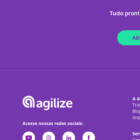
Tudo pront
AB
A A
Tra
Blo
Imp
Acesse nossas redes sociais:
Ser
Con