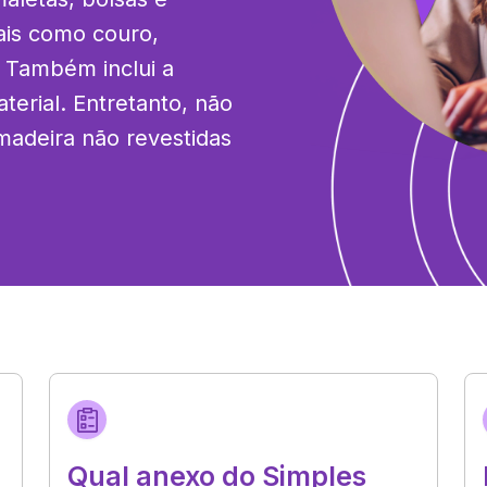
iais como couro, 
. Também inclui a 
erial. Entretanto, não 
adeira não revestidas 
Qual anexo do Simples