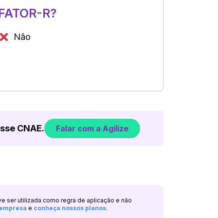
FATOR-R?
Não
esse CNAE.
Falar com a Agilize
ve ser utilizada como regra de aplicação e não
a empresa
e
conheça nossos planos
.