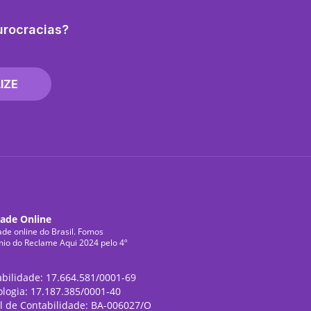
urocracias?
IZE
dade Online
ade online do Brasil. Fomos
mio do Reclame Aqui 2024 pelo 4º
abilidade: 17.664.581/0001-69
ologia: 17.187.385/0001-40
l de Contabilidade: BA-006027/O