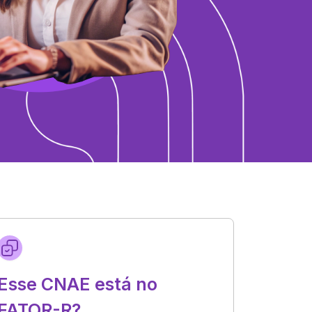
Esse CNAE está no
FATOR-R?