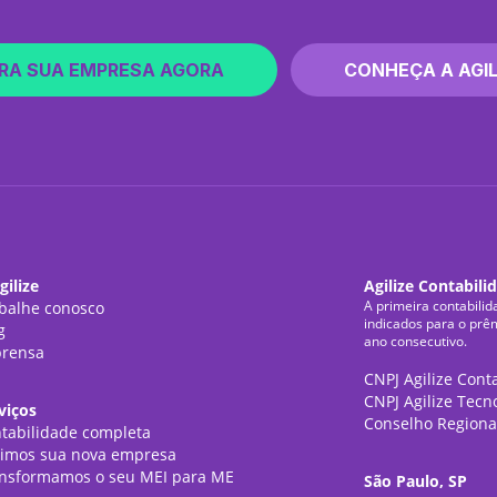
RA SUA EMPRESA AGORA
CONHEÇA A AGIL
gilize
Agilize Contabili
A primeira contabilid
balhe conosco
indicados para o prê
g
ano consecutivo.
rensa
CNPJ Agilize Cont
CNPJ Agilize Tecn
viços
Conselho Regiona
tabilidade completa
imos sua nova empresa
nsformamos o seu MEI para ME
São Paulo, SP