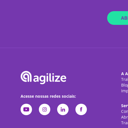
AB
A A
Tra
Blo
Imp
Acesse nossas redes sociais:
Ser
Con
Abr
Tra