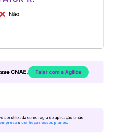
Não
esse CNAE.
Falar com a Agilize
ve ser utilizada como regra de aplicação e não
a empresa
e
conheça nossos planos
.