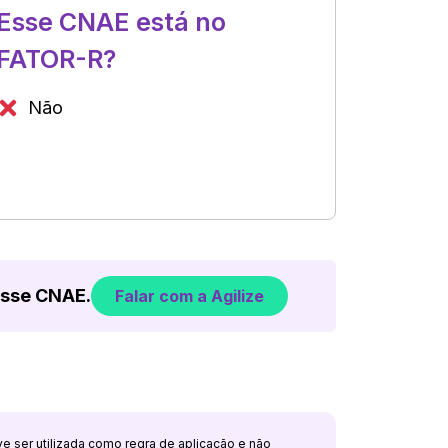
Esse CNAE está no
FATOR-R?
Não
esse CNAE.
Falar com a Agilize
ve ser utilizada como regra de aplicação e não