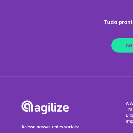
Tudo pront
AB
A A
Tra
Blo
Imp
Acesse nossas redes sociais: