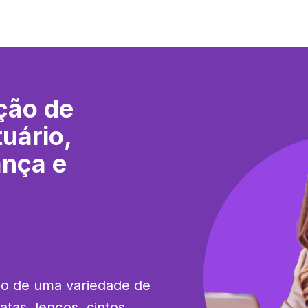
ção de
uário,
ança e
ão de uma variedade de 
tas, lenços, cintos, 