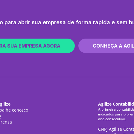
o para abrir sua empresa de forma rápida e sem b
RA SUA EMPRESA AGORA
CONHEÇA A AGIL
gilize
Agilize Contabili
A primeira contabilid
balhe conosco
indicados para o prê
g
ano consecutivo.
rensa
CNPJ Agilize Cont