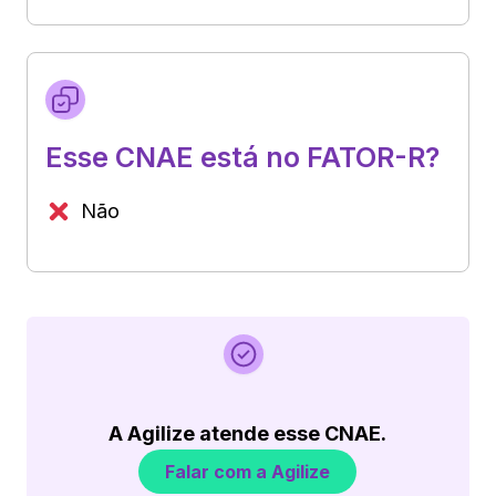
Esse CNAE está no FATOR-R?
Não
A Agilize atende esse CNAE.
Falar com a Agilize