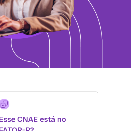
Esse CNAE está no
FATOR-R?