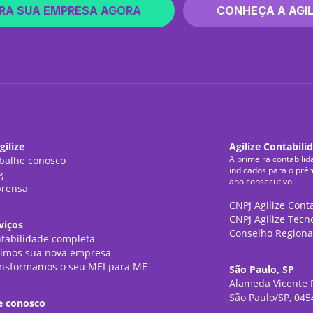
RA SUA EMPRESA AGORA
CONHEÇA A AGIL
gilize
Agilize Contabili
A primeira contabilid
balhe conosco
indicados para o prê
g
ano consecutivo.
rensa
CNPJ Agilize Cont
CNPJ Agilize Tecn
viços
Conselho Regiona
tabilidade completa
imos sua nova empresa
nsformamos o seu MEI para ME
São Paulo, SP
Alameda Vicente P
São Paulo/SP, 045
e conosco