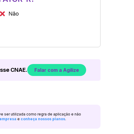
Não
esse CNAE.
Falar com a Agilize
ve ser utilizada como regra de aplicação e não
a empresa
e
conheça nossos planos
.