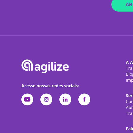
AB
A A
Tra
Blo
Imp
Acesse nossas redes sociais:
Ser
Con
Abr
Tra
Fal