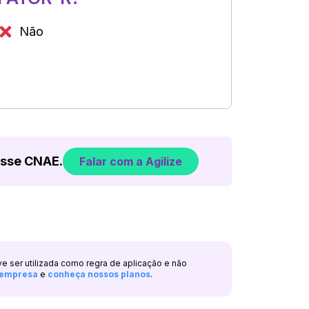
Não
esse CNAE.
Falar com a Agilize
ve ser utilizada como regra de aplicação e não
a empresa
e
conheça nossos planos
.