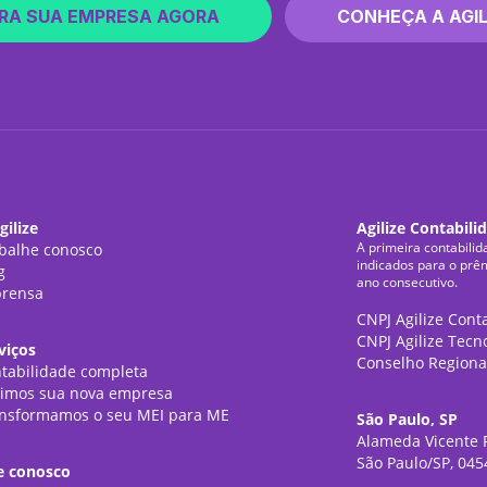
RA SUA EMPRESA AGORA
CONHEÇA A AGIL
gilize
Agilize Contabili
A primeira contabilid
balhe conosco
indicados para o prê
g
ano consecutivo.
rensa
CNPJ Agilize Cont
CNPJ Agilize Tecn
viços
Conselho Regiona
tabilidade completa
imos sua nova empresa
nsformamos o seu MEI para ME
São Paulo, SP
Alameda Vicente P
São Paulo/SP, 045
e conosco