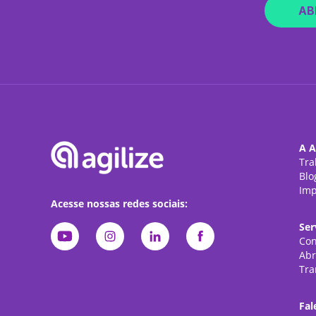
AB
A A
Tra
Blo
Imp
Acesse nossas redes sociais:
Ser
Con
Abr
Tra
Fal