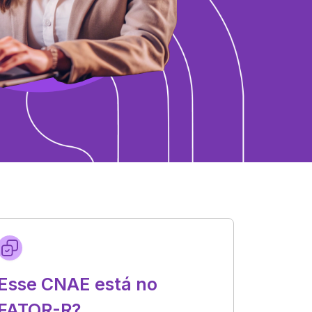
Esse CNAE está no
FATOR-R?