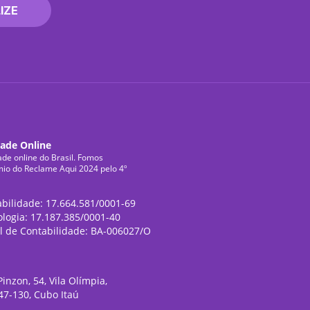
IZE
dade Online
ade online do Brasil. Fomos
mio do Reclame Aqui 2024 pelo 4º
abilidade: 17.664.581/0001-69
ologia: 17.187.385/0001-40
l de Contabilidade: BA-006027/O
inzon, 54, Vila Olímpia,
47-130, Cubo Itaú