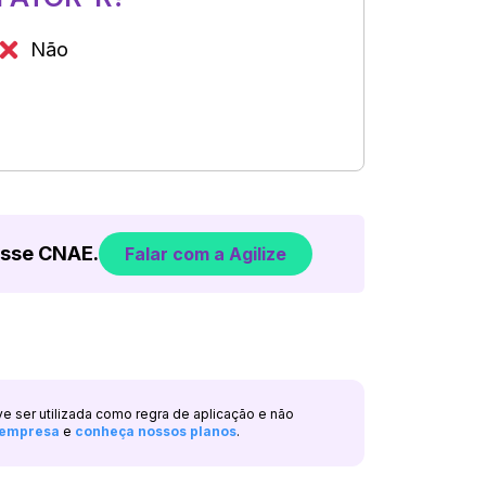
Não
esse CNAE.
Falar com a Agilize
ve ser utilizada como regra de aplicação e não
a empresa
e
conheça nossos planos
.