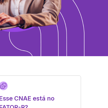
Esse CNAE está no
FATOR-R?