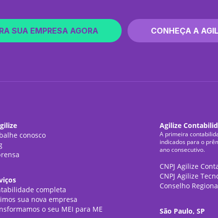
RA SUA EMPRESA AGORA
CONHEÇA A AGIL
gilize
Agilize Contabili
A primeira contabilid
balhe conosco
indicados para o prê
g
ano consecutivo.
rensa
CNPJ Agilize Cont
CNPJ Agilize Tecn
viços
Conselho Regiona
tabilidade completa
imos sua nova empresa
nsformamos o seu MEI para ME
São Paulo, SP