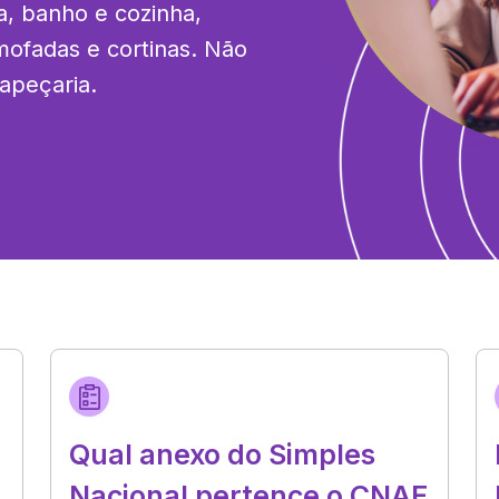
 banho e cozinha, 
mofadas e cortinas. Não 
tapeçaria.
Qual anexo do Simples
Nacional pertence o CNAE