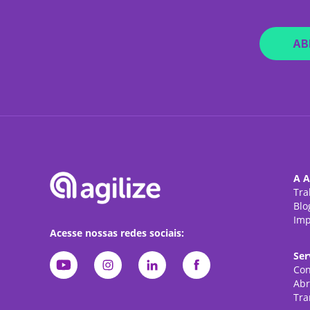
AB
A A
Tra
Blo
Imp
Acesse nossas redes sociais:
Ser
Con
Abr
Tra