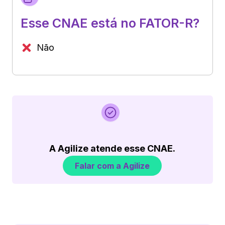
Esse CNAE está no FATOR-R?
Não
A Agilize atende esse CNAE.
Falar com a Agilize